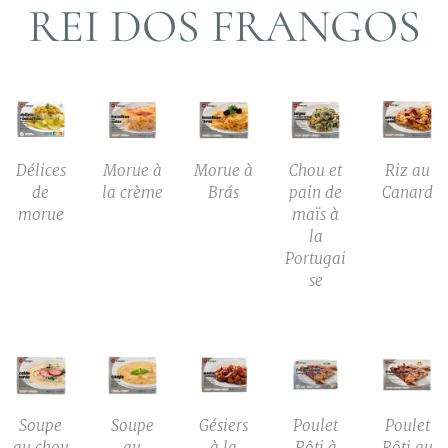
REI DOS FRANGOS
Délices
Morue à
Morue à
Chou et
Riz au
de
la crème
Brás
pain de
Canard
morue
maïs à
la
Portugai
se
Soupe
Soupe
Gésiers
Poulet
Poulet
au chou
au
à la
Rôti à
Rôti au