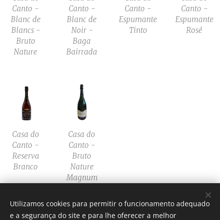
Canto -
Canto -
Canto -
Canto -
Blanc de
Blanc de
Espumante
Espumante
Blancs -
Noir -
Tinto
Rosé
Bruto
Baga
Nature
Bairrada
Casa do
Casa do
Canto -
Canto -
Reserva
Bruto
Branco
Nature
Magnum
Utilizamos cookies para permitir o funcionamento adequado
e a segurança do site e para lhe oferecer a melhor