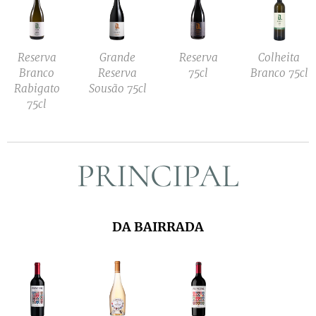
Reserva
Grande
Reserva
Colheita
Branco
Reserva
75cl
Branco 75cl
Rabigato
Sousão 75cl
75cl
PRINCIPAL
DA BAIRRADA