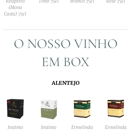
Roupeiro
Tinto 75cl
Branco 75cl
Rosé 75cl
(Mono
Casta) 75cl
O NOSSO VINHO
EM BOX
ALENTEJO
Instinto
Instinto
Ermelinda
Ermelinda