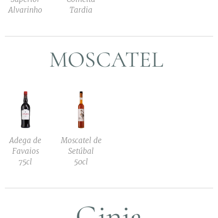
Alvarinho
Tardia
MOSCATEL
Adega de
Moscatel de
Favaios
Setúbal
75cl
50cl
Ginja