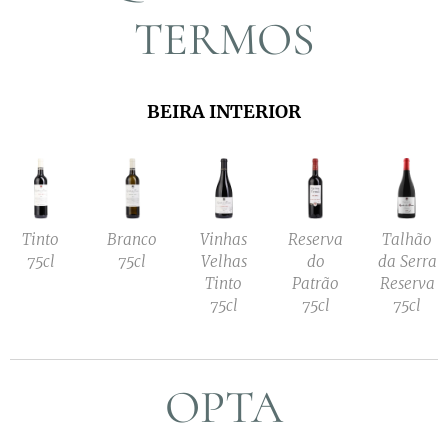
TERMOS
BEIRA INTERIOR
Tinto
Branco
Vinhas
Reserva
Talhão
75cl
75cl
Velhas
do
da Serra
Tinto
Patrão
Reserva
75cl
75cl
75cl
OPTA