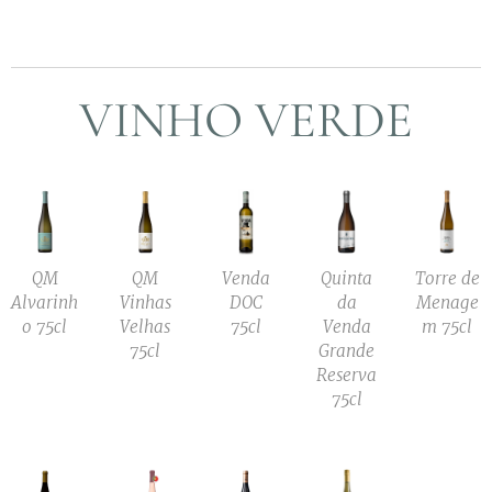
VINHO VERDE
QM
QM
Venda
Quinta
Torre de
Alvarinh
Vinhas
DOC
da
Menage
o 75cl
Velhas
75cl
Venda
m 75cl
75cl
Grande
Reserva
75cl