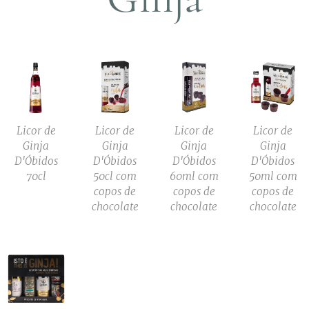
Licor de
Licor de
Licor de
Licor de
Ginja
Ginja
Ginja
Ginja
D'Óbidos
D'Óbidos
D'Óbidos
D'Óbidos
70cl
50cl com
60ml com
50ml com
copos de
copos de
copos de
chocolate
chocolate
chocolate