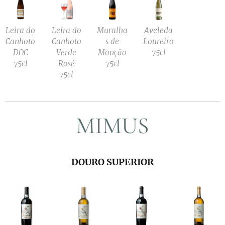
Leira do
Leira do
Muralha
Aveleda
Canhoto
Canhoto
s de
Loureiro
DOC
Verde
Monção
75cl
75cl
Rosé
75cl
75cl
MIMUS
DOURO SUPERIOR