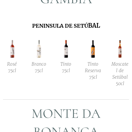
BAL
PENINSULA DE SET
Ú
Rosé
Branco
Tinto
Tinto
Moscate
75cl
75cl
75cl
Reserva
l de
75cl
Setúbal
50cl
MONTE DA
BONANÇA