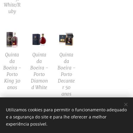
White/R
uby
Quinta
Quinta
Quinta
da
da
da
Boeira -
Boeira -
Boeira -
Porto
Porto
Porto
King 30
Diamon
Decante
anos
d White
r 50
anos
Utilizamos cookies para permitir o funcionamento adequado
e a segurança do site e para lhe oferecer a melhor
Cookies
experiência possível.